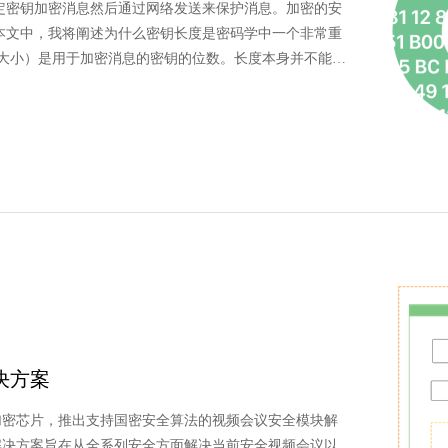
定密钥加密消息然后通过网络发送来保护消息。加密的安
本文中，我将阐述为什么密钥长度是密码学中一个非常重
钥大小）是用于加密消息的密钥的位数。长度本身并不能衡
安全密码，密钥越长加密越强。 在密码学中，我们可以使
们根据它们在这两种算法上的使用来划分我们的密钥大小
决方案
全加密芯片，推出支持国密安全算法的视频会议安全模块解
议解决方案旨在从全系列安全方面解决当前安全视频会议以