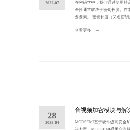
在密码学中，我们通过使用特
2022-07
全性通常取决于密钥长度。在
要要素。 密钥长度（又名密
量密文的安全性。但是，对于
→
查看更多
用对称或非对称两种算法让我
分析。
音视频加密模块与解
28
MODSEMI基于硬件级高安
2022-04
决方案，MODSEMI视频会