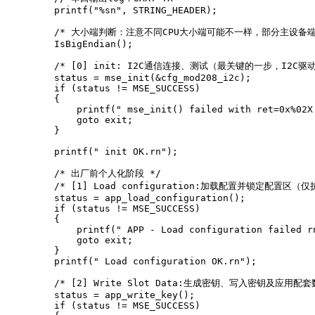
    printf("%sn", STRING_HEADER);

    /* 大小端判断：注意不同CPU大小端可能不一样，部分主设备端
    IsBigEndian();

    /* [0] init: I2C通信连接、测试（最关键的一步，I2C驱动移植
    status = mse_init(&cfg_mod208_i2c);

    if (status != MSE_SUCCESS)

    {

        printf(" mse_init() failed with ret=0x%02X 
        goto exit;

    }

    printf(" init OK.rn");

    /* 出厂前个人化阶段 */

    /* [1] Load configuration:加载配置并锁定配置
    status = app_load_configuration();

    if (status != MSE_SUCCESS)

    {

        printf(" APP - Load configuration failed rn
        goto exit;

    }

    printf(" Load configuration OK.rn");

    /* [2] Write Slot Data:生成密钥、写入密钥及应
    status = app_write_key();

    if (status != MSE_SUCCESS)
