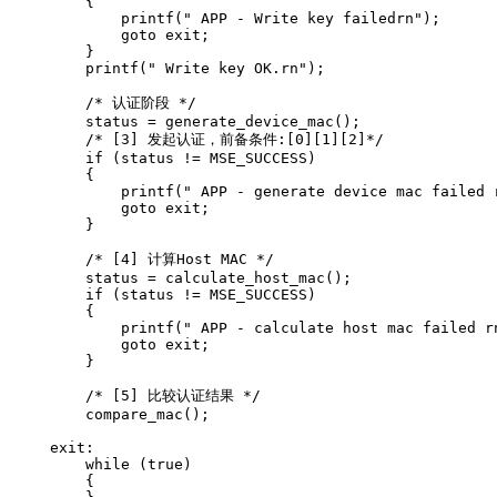
    {

        printf(" APP - Write key failedrn");

        goto exit;

    }

    printf(" Write key OK.rn");

    /* 认证阶段 */

    status = generate_device_mac();

    /* [3] 发起认证，前备条件:[0][1][2]*/

    if (status != MSE_SUCCESS)

    {

        printf(" APP - generate device mac failed r
        goto exit;

    }

    /* [4] 计算Host MAC */

    status = calculate_host_mac();

    if (status != MSE_SUCCESS)

    {

        printf(" APP - calculate host mac failed rn
        goto exit;

    }

    /* [5] 比较认证结果 */

    compare_mac();

exit:

    while (true)

    {
