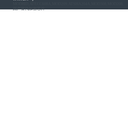
MOD8ID,ATECC608A,MOD209,ATSHA204A,MOD308,MOD208,
国产替代加密芯片