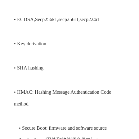
• ECDSA,Secp256k1,secp256r1,secp224r1
• Key derivation
• SHA hashing
• HMAC: Hashing Message Authentication Code
method
• Secure Boot: firmware and software source